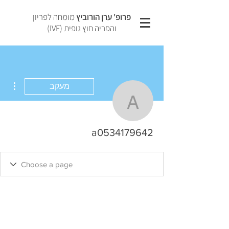
פרופ' ערן הורוביץ
מומחה לפריון
והפריה חוץ גופית (IVF)
ions
מעקב
a0534179642
a0534179642