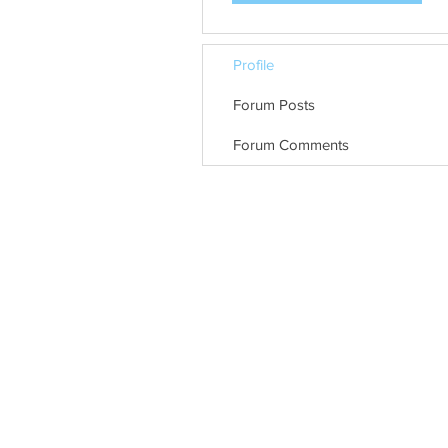
Profile
Forum Posts
Forum Comments
© כל הזכויות שמורות לפרופ' ערן הורוביץ
האתר נבנה ע״י
ABCreative