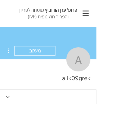
פרופ' ערן הורוביץ
מומחה לפריון
והפריה חוץ גופית (IVF)
ions
מעקב
alik09grek
alik09grek