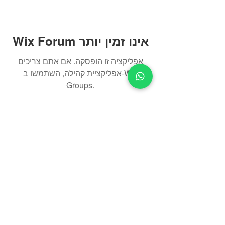
Wix Forum אינו זמין יותר
אפליקציה זו הופסקה. אם אתם צריכים
אפליקציית קהילה, השתמשו ב-Wix
Groups.
s-yasmin@013.net
054-4963149
"מרכז דניאלי", רמב"ם 26 , גבעתיים
השניים 23 , גבעתיים
© כל הזכויות שמורות לפרופ' ערן הורוביץ
האתר נבנה ע״י
ABCreative
הצהרת נגיש
ות