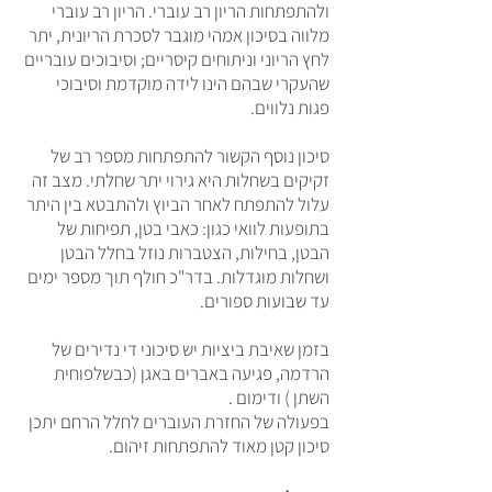
ולהתפתחות הריון רב עוברי. הריון רב עוברי
מלווה בסיכון אמהי מוגבר לסכרת הריונית, יתר
לחץ הריוני וניתוחים קיסריים; וסיבוכים עובריים
שהעקרי שבהם הינו לידה מוקדמת וסיבוכי
פגות נלווים.
סיכון נוסף הקשור להתפתחות מספר רב של
זקיקים בשחלות היא גירוי יתר שחלתי. מצב זה
עלול להתפתח לאחר הביוץ ולהתבטא בין היתר
בתופעות לוואי כגון: כאבי בטן, תפיחות של
הבטן, בחילות, הצטברות נוזל בחלל הבטן
ושחלות מוגדלות. בדר"כ חולף תוך מספר ימים
עד שבועות ספורים.
בזמן שאיבת ביציות יש סיכוני די נדירים של
הרדמה, פגיעה באברים באגן (כבשלפוחית
השתן ) ודימום .
בפעולה של החזרת העוברים לחלל הרחם יתכן
סיכון קטן מאוד להתפתחות זיהום.