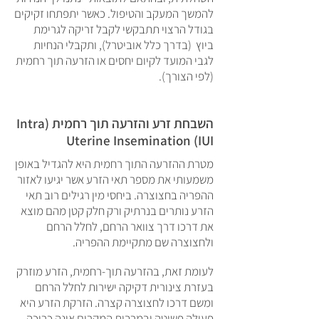
להמשך המעקב והטיפול. כאשר יתפתחו זקיקים
בגודל הרצוי תתבקשי לקבל זריקה לגרימת
ביוץ (בדרך כלל אוביטרל), ותקבלי הנחיות
לגבי המועד לקיום יחסים או הזרעה תוך רחמית
(לפי הצורך).
השבחת זרע והזרעה תוך רחמית (Intra
Uterine Insemination (IUI
מטרת ההזרעה התוך רחמית היא להגדיל באופן
משמעותי את מספר תאי הזרע אשר יגיעו לאזור
ההפריה בחצוצרה. ביחסי מין רגילים רוב תאי
הזרע נותרים בנרתיק ורק חלק קטן מהם מוצא
את דרכו דרך צוואר הרחם, לחלל הרחם
ולחצוצרה שם מתקיימת ההפריה.
לעומת זאת, בהזרעה תוך-רחמית, הזרע מוזרק
בעזרת צינורית דקיקה ישירות לחלל הרחם
ומשם דרכו לחצוצרה קצרה. הזרקת הזרע היא
פעולה פשוטה ובמרבית המקרים אינה כרוכה