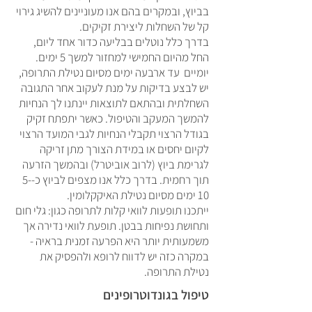
בביוץ, ובמקרים בהם אנו מעוניינים להשיג גירוי
קל של השחלות ליצירת זקיקים.
בדרך כלל נוטלים בבליעה כדור אחד ליום,
החל מהיום החמישי למחזור למשך 5 ימים.
יומיים עד ארבעה ימים מסיום נטילת התרופה,
יש לבצע בדיקות על מנת לעקוב אחר התגובה
השחלתית ובהתאם לתוצאות יינתנו לך הנחיות
להמשך המעקב והטיפול. כאשר יתפתח זקיק
בגודל הרצוי תקבלי הנחיות לגבי המועד הרצוי
לקיום יחסים או במידת הצורך מתן זריקה
לגרימת ביוץ (לרוב אוביטרל) ובהמשך הזרעה
תוך רחמית. בדרך כלל אנו מצפים לביוץ כ-5-
10 ימים מסיום נטילת האיקקלומין.
ייתכנו תופעות לוואי קלות לתרופה כגון: גלי חום
ותחושת נפיחות בבטן. תופעת לוואי נדירה אך
משמעותית יותר היא הפרעה זמנית בראיה -
במקרה כזה יש לדווח לרופא ולהפסיק את
נטילת התרופה.
טיפול בגונדוטרופינים