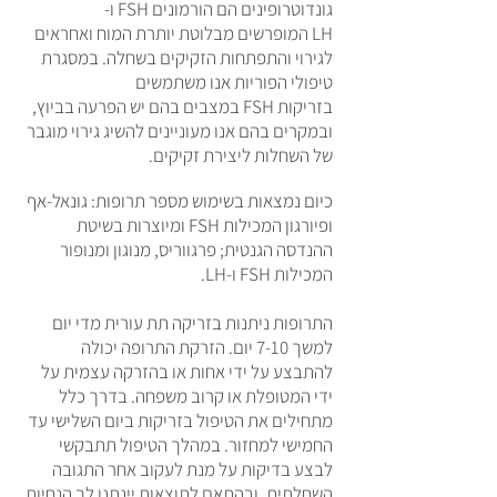
גונדוטרופינים הם הורמונים FSH ו-
LH המופרשים מבלוטת יותרת המוח ואחראים
לגירוי והתפתחות הזקיקים בשחלה. במסגרת
טיפולי הפוריות אנו משתמשים
בזריקות FSH במצבים בהם יש הפרעה בביוץ,
ובמקרים בהם אנו מעוניינים להשיג גירוי מוגבר
של השחלות ליצירת זקיקים.
כיום נמצאות בשימוש מספר תרופות: גונאל-אף
ופיורגון המכילות FSH ומיוצרות בשיטת
ההנדסה הגנטית; פרגווריס, מנוגון ומנופור
המכילות FSH ו-LH.
התרופות ניתנות בזריקה תת עורית מדי יום
למשך 7-10 יום. הזרקת התרופה יכולה
להתבצע על ידי אחות או בהזרקה עצמית על
ידי המטופלת או קרוב משפחה. בדרך כלל
מתחילים את הטיפול בזריקות ביום השלישי עד
החמישי למחזור. במהלך הטיפול תתבקשי
לבצע בדיקות על מנת לעקוב אחר התגובה
השחלתית, ובהתאם לתוצאות יינתנו לך הנחיות