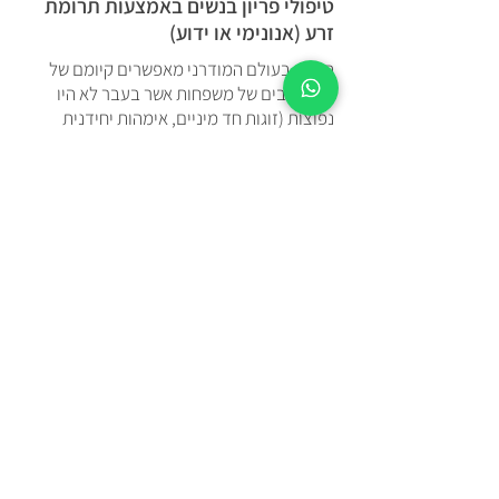
טיפולי פריון בנשים באמצעות תרומת
זרע (אנונימי או ידוע)
החיים בעולם המודרני מאפשרים קיומם של
סוגים רבים של משפחות אשר בעבר לא היו
נפוצות (זוגות חד מיניים, אימהות יחידנית
מבחירה, הורות משותפת למטרת הולדת ילד).
תרומות הזרע זמינות ומאפשרות לרופא
באמצעות הזרעה (IUI ) או הפרייה חוץ גופית
(IVF ) להפגיש בין זרע התורם וביצית האישה
ולהתחיל בתהליך שעשוי להסתיים בהולדת
תינוק לעולם.
במדינת ישראל ישנם בנקי זרע בבתי החולים
הציבוריים ובמרכזים רפואיים פרטיים כאשר
ניתן להשיג זרע מתורמים ישראליים ומתורמים
מחו"ל. עלות מנת זרע אחת נעה בין כ-₪1,000
עד מספר אלפי שקלים (תלוי בבנק זרע פרטי או
ציבורי תרומה מישראלי או מחו"ל ובמספר
הבדיקות הגנטיות שהתורם מבצע) כאשר כל