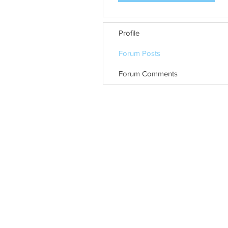
Profile
Forum Posts
Forum Comments
© כל הזכויות שמורות לפרופ' ערן הורוביץ
האתר נבנה ע״י
ABCreative